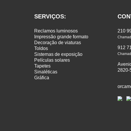
SERVIÇOS:
CON
reclamos luminosos
210 9
impressão grande formato
Chamada
decoração de viaturas
912 7
toldos
sistemas de exposição
Chamada
películas solares
Aveni
tapetes
2820-
sinaléticas
gráfica
orcam