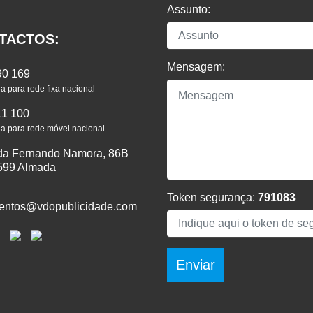
Assunto:
TACTOS:
Mensagem:
90 169
 para rede fixa nacional
11 100
 para rede móvel nacional
da Fernando Namora, 86B
599 Almada
Token segurança:
791083
entos@vdopublicidade.com
Enviar