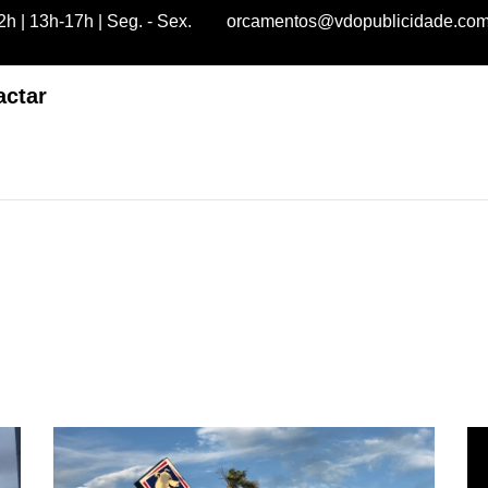
h | 13h-17h | Seg. - Sex.
orcamentos@vdopublicidade.co
actar