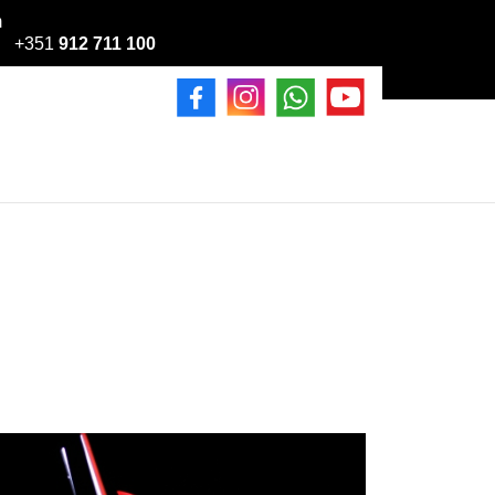
m
+351
912 711 100