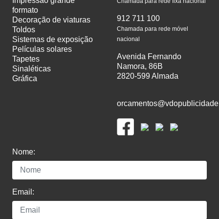
impressão grande
Chamada para rede fixa nacional
formato
912 711 100
decoração de viaturas
toldos
Chamada para rede móvel
sistemas de exposição
nacional
películas solares
Avenida Fernando
tapetes
Namora, 86B
sinaléticas
2820-599 Almada
gráfica
orcamentos@vdopublicidade
Nome:
Email: