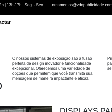
h | 13h-17h | Seg. - Sex.
orcamentos@vdopublicidade.co
actar
O nossos sistemas de exposição são a fusão
Pr
perfeita de design inovador e funcionalidade
pa
excepcional. Oferecemos uma variedade de
se
opções que permitem que você transmita sua
mensagem de maneira impactante e eficaz.
O
DISPLAYS P