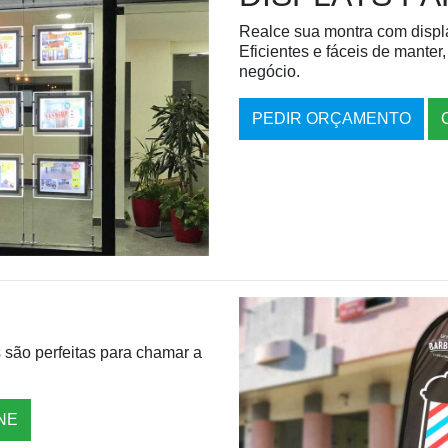
Realce sua montra com displ
Eficientes e fáceis de mante
negócio.
PEDIR ORÇAMENTO
s são perfeitas para chamar a
NE