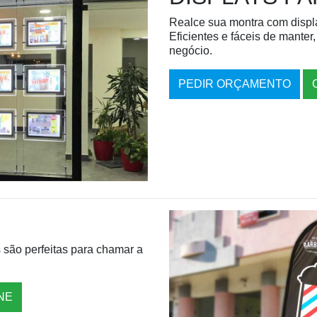
Realce sua montra com displ
Eficientes e fáceis de mante
negócio.
PEDIR ORÇAMENTO
s são perfeitas para chamar a
NE