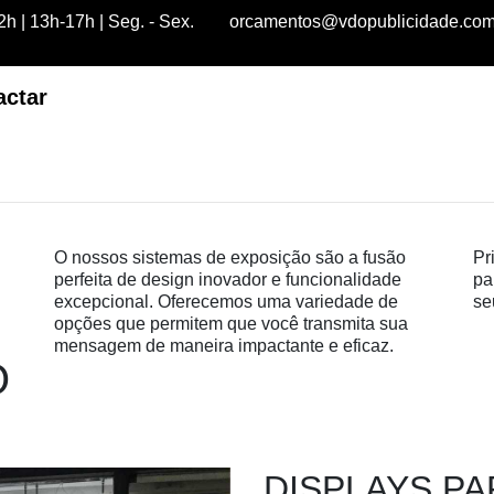
h | 13h-17h | Seg. - Sex.
orcamentos@vdopublicidade.co
actar
O nossos sistemas de exposição são a fusão
Pr
perfeita de design inovador e funcionalidade
pa
excepcional. Oferecemos uma variedade de
se
opções que permitem que você transmita sua
mensagem de maneira impactante e eficaz.
O
DISPLAYS P